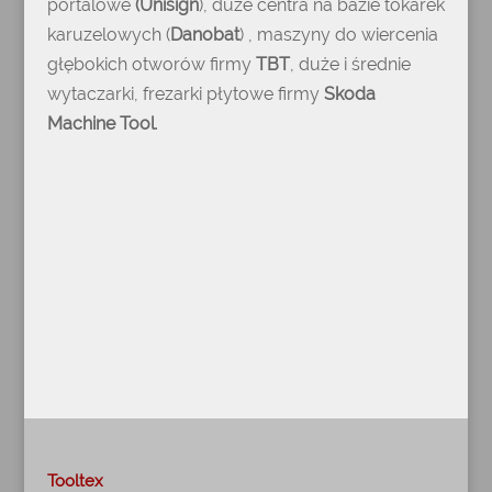
portalowe
(Unisign
), duże centra na bazie tokarek
karuzelowych (
Danobat
) , maszyny do wiercenia
głębokich otworów firmy
TBT
, duże i średnie
wytaczarki, frezarki płytowe firmy
Skoda
Machine Tool
.
Tooltex